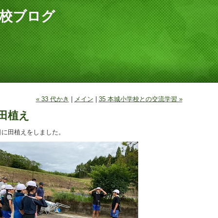
校ブログ
« 33 代かき
|
メイン
|
35 本城小学校との交流学習 »
 田植え
日に田植えをしました。