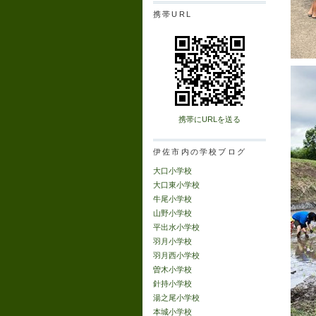
携帯URL
携帯にURLを送る
伊佐市内の学校ブログ
大口小学校
大口東小学校
牛尾小学校
山野小学校
平出水小学校
羽月小学校
羽月西小学校
曽木小学校
針持小学校
湯之尾小学校
本城小学校