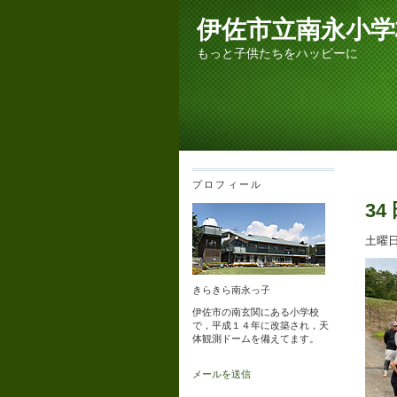
伊佐市立南永小学
もっと子供たちをハッピーに
プロフィール
34
土曜
きらきら南永っ子
伊佐市の南玄関にある小学校
で，平成１４年に改築され，天
体観測ドームを備えてます。
メールを送信