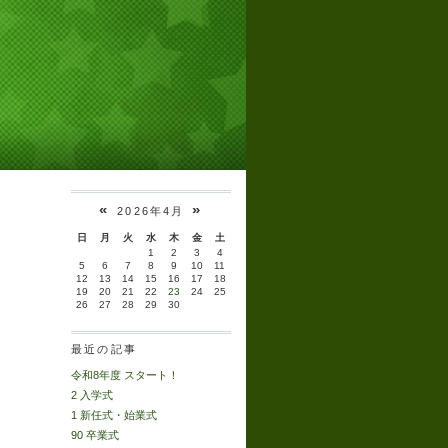
«
»
2026年4月
日
月
火
水
木
金
土
1
2
3
4
5
6
7
8
9
10
11
12
13
14
15
16
17
18
19
20
21
22
23
24
25
26
27
28
29
30
最近の記事
令和8年度 スタート！
2 入学式
1 新任式・始業式
90 卒業式