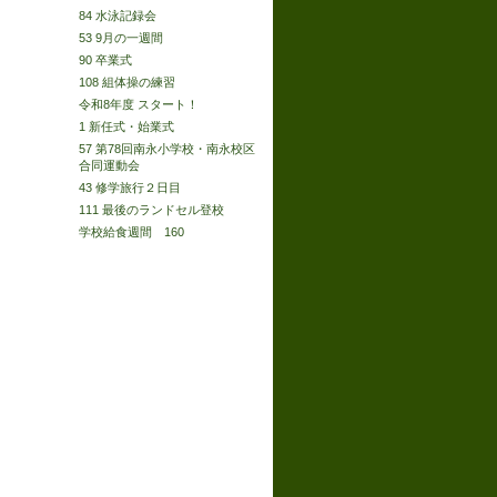
84 水泳記録会
53 9月の一週間
90 卒業式
108 組体操の練習
令和8年度 スタート！
1 新任式・始業式
57 第78回南永小学校・南永校区
合同運動会
43 修学旅行２日目
111 最後のランドセル登校
学校給食週間 160